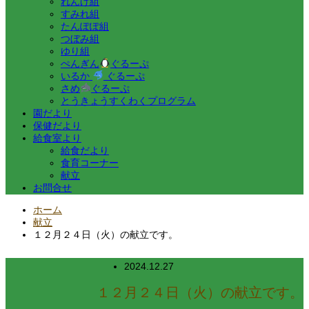
れんげ組
すみれ組
たんぽぽ組
つぼみ組
ゆり組
ぺんぎん
ぐるーぷ
いるか
ぐるーぷ
さめ
ぐるーぷ
とうきょうすくわくプログラム
園だより
保健だより
給食室より
給食だより
食育コーナー
献立
お問合せ
ホーム
献立
１２月２４日（火）の献立です。
2024.12.27
１２月２４日（火）の献立です。