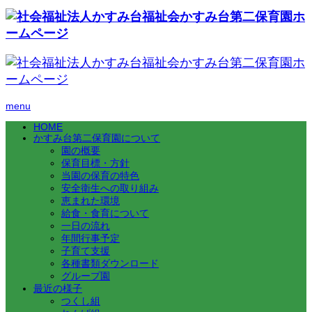
menu
HOME
かすみ台第二保育園について
園の概要
保育目標・方針
当園の保育の特色
安全衛生への取り組み
恵まれた環境
給食・食育について
一日の流れ
年間行事予定
子育て支援
各種書類ダウンロード
グループ園
最近の様子
つくし組