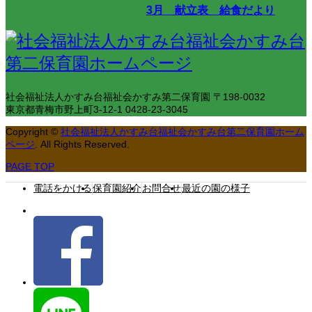
3月 献立表 給食だより
社会福祉法人かすみ台福祉会かすみ第二保育園
〒198-0032
東京都青梅市野上町3-12-1
0428-23-3045
Copyright
©
社会福祉法人かすみ台福祉会かすみ台第二保育園ホーム
ページ
. All Rights Reserved.
PAGE TOP
電話をかける
保育園紹介
お問合せ
最近の園の様子