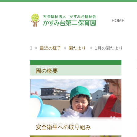
HOME
最近の様子
園だより
1月の園だより
保育園紹介
園の概要
保育目標・方針
当園の保育の特色
安全衛生への取り組み