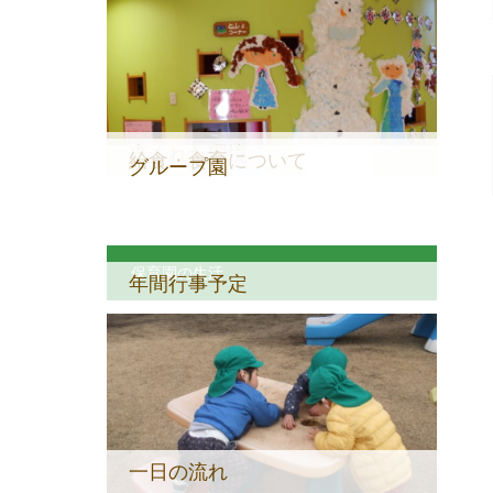
恵まれた環境
給食・食育について
グループ園
保育園の生活
年間行事予定
一日の流れ