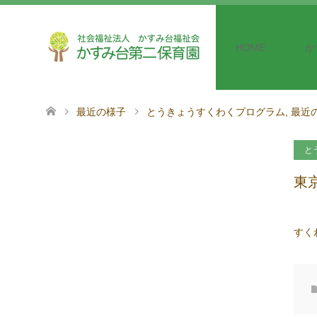
HOME
か
最近の様子
とうきょうすくわくプログラム
,
最近
と
東
すく