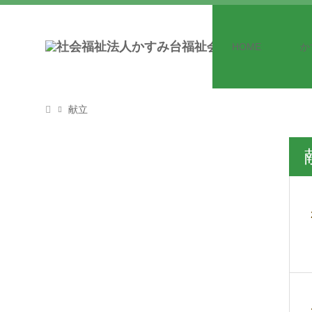
HOME
か
献立