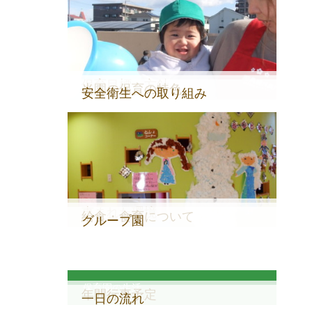
保育目標・方針
当園の保育の特色
安全衛生への取り組み
恵まれた環境
給食・食育について
グループ園
保育園の生活
年間行事予定
一日の流れ