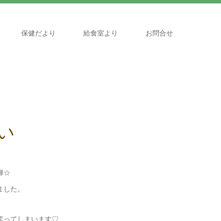
保健だより
給食室より
お問合せ
い
弾☆
ました。
笑ってしまいます♡