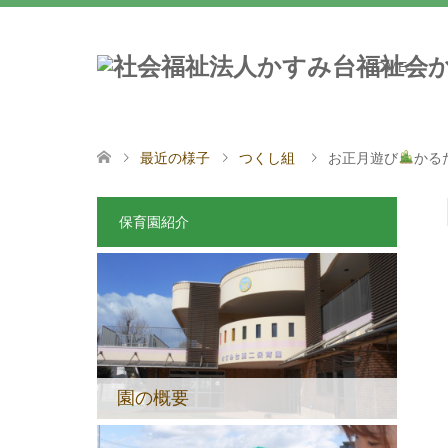
HOME
最近の様子
つくし組
お正月遊び
かる
保育園紹介
園の概要