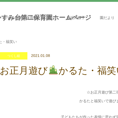
かすみ台第二保育園について
最近の様子
園だより
た・福笑い
2021.01.08
つくし組
お正月遊び
かるた・福笑
☆お正月遊び第二
かるたと福笑いで遊び
子どもたちが作った表情に思わず